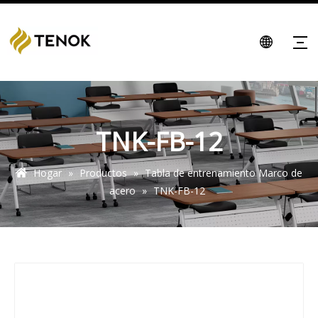
TNK-FB-12
Hogar
»
Productos
»
Tabla de entrenamiento Marco de
acero
»
TNK-FB-12