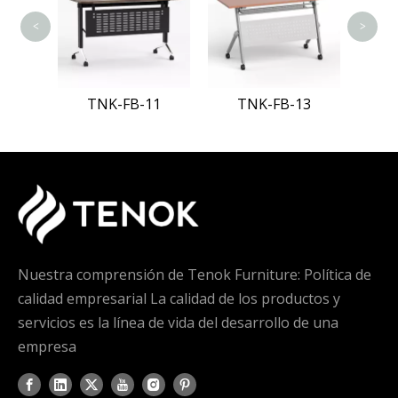
<
>
10
TNK-FB-11
TNK-FB-13
Nuestra comprensión de Tenok Furniture: Política de
calidad empresarial La calidad de los productos y
servicios es la línea de vida del desarrollo de una
empresa