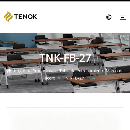
TNK-FB-27
Hogar
»
Productos
»
Tabla de entrenamiento Marco de
acero
»
TNK-FB-27