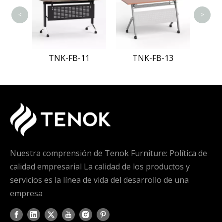
<
>
08
TNK-FB-11
TNK-FB-13
Nuestra comprensión de Tenok Furniture: Política de
calidad empresarial La calidad de los productos y
servicios es la línea de vida del desarrollo de una
empresa