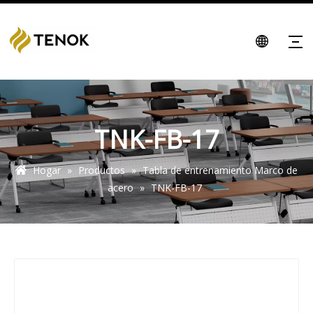
TNK-FB-17
Hogar
»
Productos
»
Tabla de entrenamiento Marco de
acero
»
TNK-FB-17