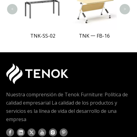
<
>
11
TNK-SS-02
TNK 一 FB-16
Nuestra comprensión de Tenok Furniture: Política de
calidad empresarial La calidad de los productos y
servicios es la línea de vida del desarrollo de una
empresa