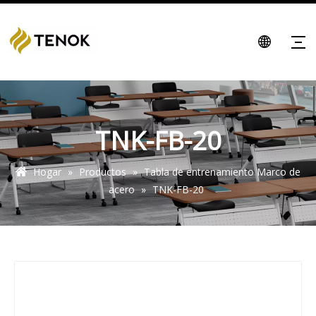
TNK-FB-20
Hogar
»
Productos
»
Tabla de entrenamiento Marco de
acero
»
TNK-FB-20