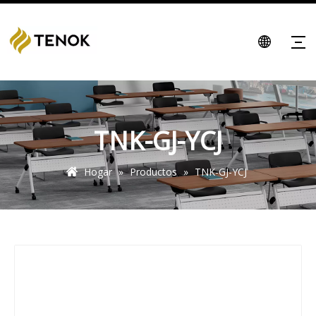
TNK-GJ-YCJ
Hogar
»
Productos
»
TNK-GJ-YCJ