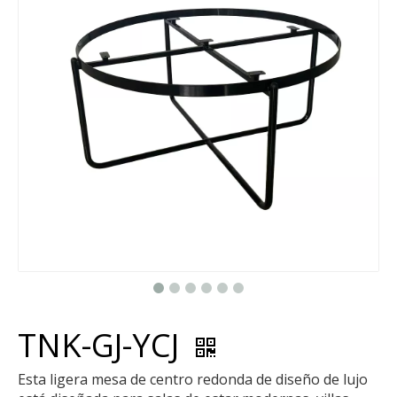
TNK-GJ-YCJ
Esta ligera mesa de centro redonda de diseño de lujo