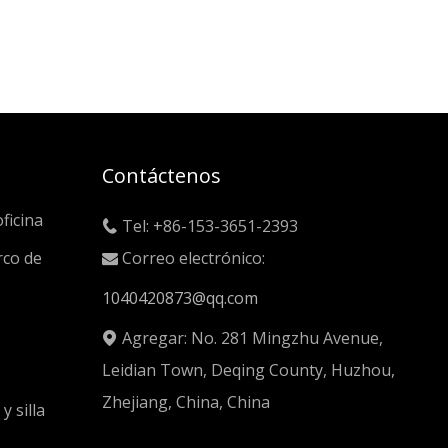
Contáctenos
ficina
Tel: +86-153-3651-2393

rco de
Correo electrónico:

1040420873@qq.com
Agregar: No. 281 Mingzhu Avenue,

Leidian Town, Deqing County, Huzhou,
Zhejiang, China, China
y silla