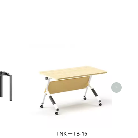
Cam
>
TNK 一 FB-16