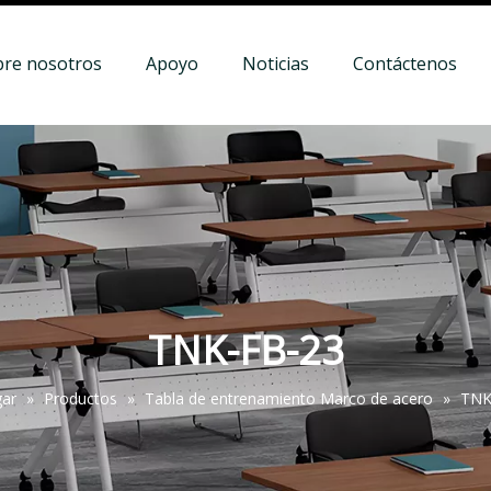
bre nosotros
Apoyo
Noticias
Contáctenos
TNK-FB-23
ar
»
Productos
»
Tabla de entrenamiento Marco de acero
»
TNK