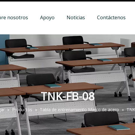
bre nosotros
Apoyo
Noticias
Contáctenos
TNK-FB-08
ar
»
Productos
»
Tabla de entrenamiento Marco de acero
»
TNK